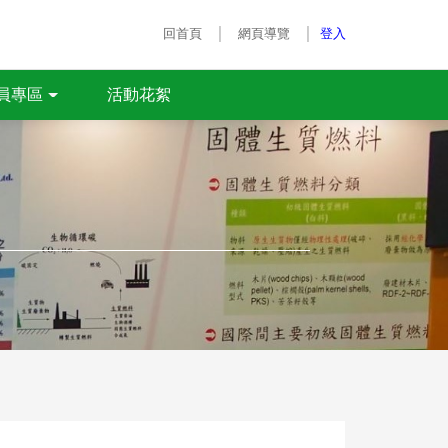
｜
｜
回首頁
網頁導覽
登入
活動花絮
員專區