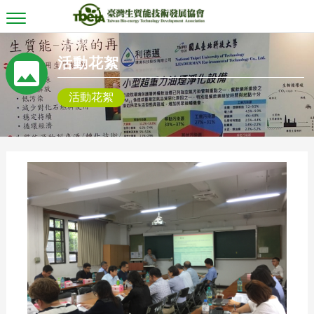
T
o
g
g
活動花絮
l
e
n
活動花絮
a
v
i
g
a
t
i
o
n